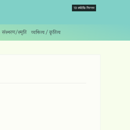
19 वर्षदेखि निरन्तर
संस्मरण/स्‍मृति
व्यक्तित्व / कृतित्व