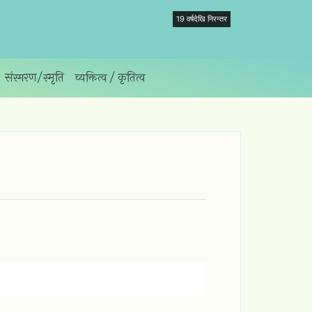
19 वर्षदेखि निरन्तर
संस्मरण/स्‍मृति
व्यक्तित्व / कृतित्व