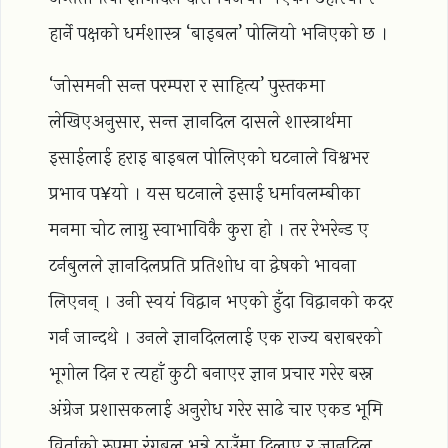
हार्ने पक्षको धर्मशास्त्र ‘बाइबल’ पोलियो भनिएको छ ।
‘जोसमनी सन्त परम्परा र साहित्य’ पुस्तकमा
लेखिएअनुसार, सन्त ज्ञानदिल दासले शास्त्रार्थमा
इसाईलाई हराइ बाइबल पोलिएको घटनाले विश्वभर
प्रभाव प¥यो । यस घटनाले इसाई धर्मावलम्बीका
मनमा चोट लाग्नु स्वाभाविकै कुरा हो । तर रेभरेन्ड ए
टर्नबुलले ज्ञानदिलप्रति प्रतिशोध वा द्वेषको भावना
लिएनन् । उनी स्वयं विद्वान भएको हुँदा विद्वानको कदर
गर्न जान्दथे । उनले ज्ञानदिललाई एक राज्य बराबरको
भूगोल दिन र त्यहाँ कुटी बनाएर ज्ञान प्रचार गरेर बस्न
अंग्रेज प्रशासकलाई अनुरोध गरेर साढे चार एकड भूमि
विर्ताको रुपमा रंगबुल भन्ने ठाउँमा दिलाए र ज्ञानदिल