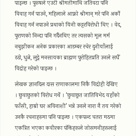
पाइन्छ । पुरुषले एउटी श्रीमतीमाथि जतिवटा पनि
विवाह गर्न पाउने, महिलाले आफ्नो श्रीमान् मरे पनि अर्को
विवाह गर्न नपाउने प्रथाको यिनी कट्टरविरोधी थिए । वेद,
पुराणको निन्दा पनि गर्दैनथिए तर त्यसको मूल मर्म
नबुझीकन अनेक प्रकारका आडम्बर रचेर दुनीयाँलाई
ठग्ने, धुत्ने, लुट्ने मनसायका ब्राह्मण पुरोहितप्रति उनले सधैँ
विद्रोह गरेको पाइन्छ ।
लेखक ज्ञानदिल दास राणाकालमा निकै विद्रोही देखिए
। छुवाछुतको विरोध गर्थे । ‘छुवाछूत जातिविभेद यहाँको
फाँसी, हाम्रो घर अविनाशी’ भन्ने उनले नारा नै तय गरेको
उनकै रचनाहरुमा पनि पाइन्छ । एकपल्ट चतरा मठमा
एकत्रित भएका कवीरका पंक्तिहरूले जोसमनीहरूलाई