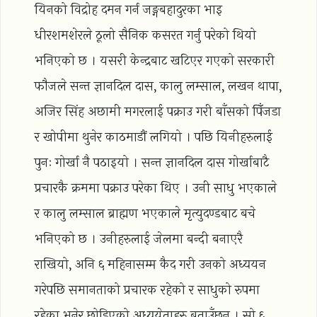
यिनको विद्रोह दमन गर्न जङ्गबहादुरका भाइ
धीरशमशेरले ठूलो सैनिक कसरत गर्नु परेको थियो
भनिएको छ । यसरी केन्द्रबाट खटिएर गएको सरकारी
फौजले सन्त ज्ञानदिल दास, कालु लम्साल, लखन थापा,
अजिर सिंह अछामी मगरलाई पक्राउ गरी बाँसको पिँजडा
र खोपीमा थुनेर काठमाडौं लगियो । पछि यिनीहरुलाई
पुनः गोर्खा नै पठाइयो । सन्त ज्ञानदिल दास गोर्खाबाटै
प्रचारकै क्रममा पक्राउ परेका थिए । उनी साधु भएकाले
र कालु लम्साल ब्राह्मण भएकाले मृत्युदण्डबाट बचे
भनिएको छ । उनीहरुलाई जेलमा बन्दी बनाएरै
राखियो, अनि ६ महिनासम्म कैद गरी उनको अध्ययन
गरेपछि समानताको प्रचारक रहेको र साधुको रुपमा
रहेका भनेर छोडिएको अध्ययेताहरु बताउँछन् । सो ६