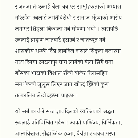
र जनजातिहरुलाई चेला बनाएर सामुहिकताको अभ्यास
गरिरहँदा उनलाई जातिविरोधी र समाज भँडुवाको आरोप
लगाएर शिङ्ला निकाला गर्ने घोषणा भयो । त्यसपछि
उनलाई ब्राह्मण जातबाटै हटाउने र जातच्यूत गर्ने
शासकीय धम्की दिँदा ज्ञानदिल दासले सिङ्ला बजारमा
मध्य दिनमा टनटलापु्र घाम लागेको बेला सिंगै घना
बाँसका भाटाको विशाल राँको बोकेर चेलासहित
समर्थकको जुलुस लिएर जात खोज्दै हिँडेको कुरा
तल्कालिन लेखोटहरुमा पाइन्छ ।
यी सबै कार्यले सन्त ज्ञानदिलको व्यक्तित्वको अद्भूत
रूपलाई प्रतिबिम्बित गर्दछ । उनको पाण्डित्य, निर्भिकता,
आत्मविश्वास, सैद्धान्तिक दृढता, धैर्यता र जनजागरण