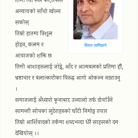
तिमी त्यो स्वर बन,जसले
अन्यायको साँचो खोल्न
सकोस्
तिम्रो हातमा त्रिशूल
होइन, कलम र
विमल लामिछाने
आवाजको शक्ति छ
तिमी आशाहरूलाई जोड्ने, आँट र आत्मबलको प्रतिमा हौं,
भ्रष्टाचार र बलात्कारीका विरुद्ध आगो ओकल्न नडराउनु
।
समाजलाई अँध्यारो कुनाबाट उज्यालो तर्फ डोर्याउँने
सामन्ती सोचका लुटेराहरुको घाँटी निमोठ्न तयार
तिम्रो आर्शिवादको तर्कमा शब्दभन्दा धेरै साहसको दम
देखियोस् ।।