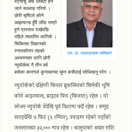
स्ट्याचु अफ लिबर्टी हेर्न
जाने सल्लाह गरियो ।
छोरी सृष्टिले कोने
आइल्यान्ड हुँदै जाँदा राम्रो
हुने प्रस्ताव राखेपछि
पहिले त्यतातिर लागियो ।
चिकित्सा विज्ञानको
स्नातकोत्तर तहको
प्रा. डा. यादवप्रकाश लामिछाने
अध्ययनका लागि छोरी
न्युयोर्कमा नै तीन वर्ष
बसेका कारणले कुनाकाप्चा घुम्न कसैलाई सोधिरहनु परेन ।
न्युयोर्कको दक्षिणी किनार ब्रुकलिनको छिमेकी भूमि
कोने आइल्यान्ड, ब्राइटन बिच (किनारा) रहेछ । यो
लोअर न्युयोर्क वेदेखि पूर्व दिशामा पर्दो रहेछ । समुद्र
सतहदेखि ७ फिट (२.१मिटर) उचाइमा रहेको यहाँको
जनसङख्या ३२,००० मात्र रहेछ । बालुवाको अपार राशि