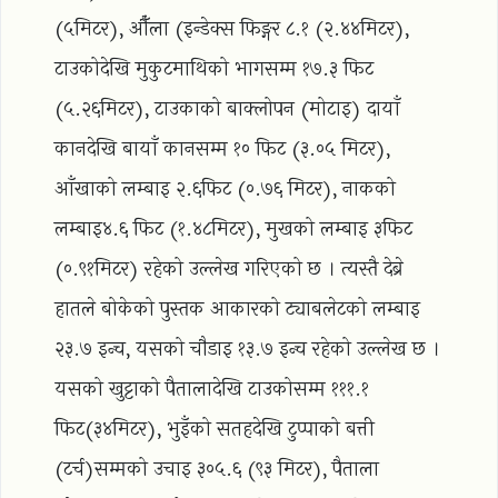
(५मिटर), औँला (इन्डेक्स फिङ्गर ८.१ (२.४४मिटर),
टाउकोदेखि मुकुटमाथिको भागसम्म १७.३ फिट
(५.२६मिटर), टाउकाको बाक्लोपन (मोटाइ) दायाँ
कानदेखि बायाँ कानसम्म १० फिट (३.०५ मिटर),
आँखाको लम्बाइ २.६फिट (०.७६ मिटर), नाकको
लम्बाइ४.६ फिट (१.४८मिटर), मुखको लम्बाइ ३फिट
(०.९१मिटर) रहेको उल्लेख गरिएको छ । त्यस्तै देब्रे
हातले बोकेको पुस्तक आकारको ट्याबलेटको लम्बाइ
२३.७ इन्च, यसको चौडाइ १३.७ इन्च रहेको उल्लेख छ ।
यसको खुट्टाको पैतालादेखि टाउकोसम्म १११.१
फिट(३४मिटर), भुइँको सतहदेखि टुप्पाको बत्ती
(टर्च)सम्मको उचाइ ३०५.६ (९३ मिटर), पैताला