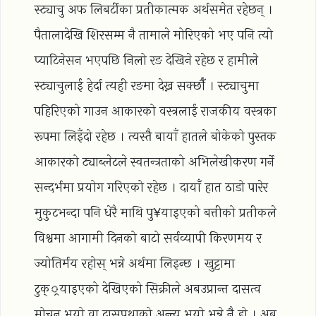
स्ट्याचु अफ लिबर्टीका प्रतीकात्मक अर्थसमेत रहेछन् ।
पैतालादेखि शिरसम्म नै तामाले मोरिएको भए पनि त्यो
प्याटिनेसन भएपछि निलो रङ देखिने रहेछ र हामीले
स्ट्याचुलाई हेर्दा त्यही रङमा देख्न सक्छौँ । स्ट्याचुमा
पहिरिएको गाउन आकारको वस्त्रलाई राजकीय वस्त्रका
रूपमा लिइँदो रहेछ । त्यस्तै बायाँ हातले बोकेको पुस्तक
आकारको ट्याब्लेटले स्वतन्त्रताको अभिलेखीकरण गर्ने
सन्दर्भमा प्रयोग गरिएको रहेछ । दायाँ हात ठाडो पारेर
मुकुटभन्दा पनि धेरै माथि पु¥याइएको बत्तीको प्रतीकले
विश्वमा आगामी दिनको बाटो सर्वव्यापी किरणमय र
ज्योतिर्मय रहोस् भन्ने अर्थमा लिइन्छ । खुट्टामा
टुक््रयाइएको देखिएको सिक्रीले अबउप्रान्त दासत्व
मोचन भयो वा दासप्रथाको अन्त्य भयो भन्ने नै हो । अब