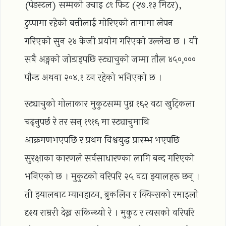
(पेडस्टल) सम्मको उचाइ ८९ फिट (२७.१३ मिटर),
टुप्पामा रहेको बत्तीलाई मोरिएको तामामा लेपन
गरिएको सुन २४ केजी प्रयोग गरिएको उल्लेख छ । यी
सबै अङ्गको जोडाइपछि स्ट्याचुको जम्मा तौल ४५०,०००
पौन्ड अथवा २०४.१ टन रहेको भनिएको छ ।
स्ट्याचुको गोलाकार मुकुटसम्म पुग्न १६२ वटा खुट्किला
चढ्नुपर्छ रे तर सन् १९१६ मा स्ट्याचुमाथि
आक्रमणभएपछि र प्रथम विश्वयुद्ध प्रारम्भ भएपछि
सुरक्षाका कारणले सर्वसाधारण्का लागि बन्द गरिएको
भनिएको छ । मुकुटको वरिपरि २५ वटा झ्यालहरू छन् ।
ती झ्यालबाट म्यानहाटन, ब्रुकलिन र क्विन्सको रमाइलो
दृश्य राम्ररी देख्न सकिन्थ्यो रे । मुकुट र त्यसको वरिपरि