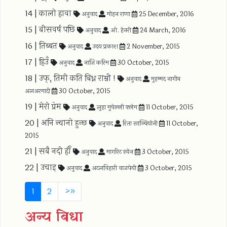
14 |
कालो हावा
अनुवाद
मोहन राणा
25 December, 2016
15 |
बीसवर्ष पछि
अनुवाद
ओ. हेनरी
24 March, 2016
16 |
तिब्बत
अनुवाद
उदय प्रकाश
2 November, 2015
17 |
हिउँ
अनुवाद
नाजि करिम
30 October, 2015
18 |
उफ्, तिमी कति बिध्न राम्री !
अनुवाद
मुहम्मद नागीब
अलअरमादी
30 October, 2015
19 |
मेरो प्रेम
अनुवाद
लुहा मुचेल्ली क्लेम
11 October, 2015
20 |
अनि न्यानो हुन्छ
अनुवाद
रिता साञ्चियोनी
11 October,
2015
21 |
सबै नदी हौँ
अनुवाद
मार्गारेट स्येन
3 October, 2015
22 |
उचाइ
अनुवाद
अटलविहारी वाजपेयी
3 October, 2015
(current)
1
2
>
»
अन्य बिधा