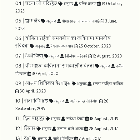
04 |
घटना जो घटिरहेछ
अनुवाद
एरिक फ्रायड
19 October,
2023
05 |
ह्यामलेट
अनुवाद
योगप्रसाद उपाध्याय चापागाईं
3 June,
2023
06 |
योगिता राईको समयबोध का कवितामा मानवीय
संवेदना
अनुवाद
बैद्यनाथ उपाध्याय
25 October, 2020
07 |
डेफोडिल्स्
अनुवाद
विलियम वर्डस्वर्थ
12 August, 2020
08 |
वीरभद्रका कवितामा समकालीन चेतना
अनुवाद
नवीन
पौड्याल
30 April, 2020
09 |
आश्रय शिविरका वेश्याहरू
अनुवाद
अरूपा पटङ्गिया कलिता
30 April, 2020
10 |
सेता झिंगाहरु
अनुवाद
अलेक्सान्द्र त्रोफिमोभ
26
September, 2019
11 |
दिल बाहादुर
अनुवाद
नन्देश्वर दैमारी
18 August, 2019
12 |
सितार
अनुवाद
जलाल आले अहमद
28 August, 2017
13 |
दङ्गा
अनुवाद
वाले ओकेडिरन
7 April, 2017