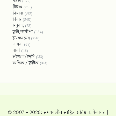
गजल
(1129)
निबन्ध
(236)
नियात्रा
(310)
विचार
(340)
अनुवाद
(28)
कृति/समीक्षा
(1184)
हास्यव्यङ्ग्य
(258)
जीवनी
(69)
वार्ता
(118)
संस्मरण/स्‍मृति
(133)
व्यक्तित्व / कृतित्व
(183)
© 2007 - 2026: समकालीन साहित्य प्रतिष्ठान, बेलायत |