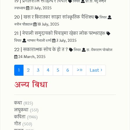
19 |
प्रगतिशील साहित्य र विचार
विचार
प्रा.डा. यदु नन्दन
उपाध्याय
21 July, 2025
20 |
खस र किरातका साझा सांस्कृतिक वैशिष्ट्य
विचार
नवीन पौड्याल
18 July, 2025
21 |
नेपाली समुदायको विवाहमा रहेका लोक परम्पराहरू
विचार
भाष्कर मैनाली शर्मा
3 July, 2025
22 |
सकारात्मक सोच के हो त ?
विचार
डा. टीकाराम पोखरेल
24 March, 2025
(current)
1
2
3
4
5
6
>
»
Last ›
अन्य बिधा
कथा
(825)
लघुकथा
(551)
कविता
(1946)
गीत
(503)