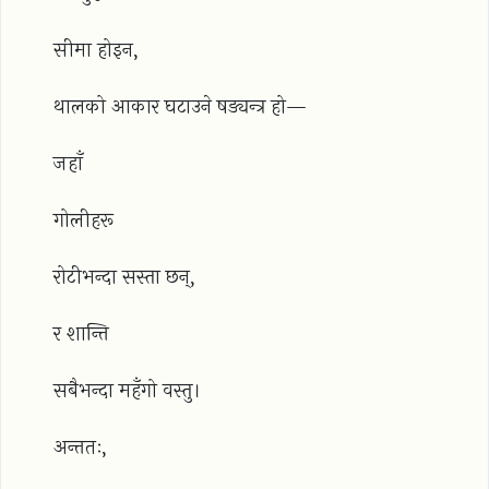
सीमा होइन,
थालको आकार घटाउने षड्यन्त्र हो—
जहाँ
गोलीहरू
रोटीभन्दा सस्ता छन्,
र शान्ति
सबैभन्दा महँगो वस्तु।
अन्ततः,