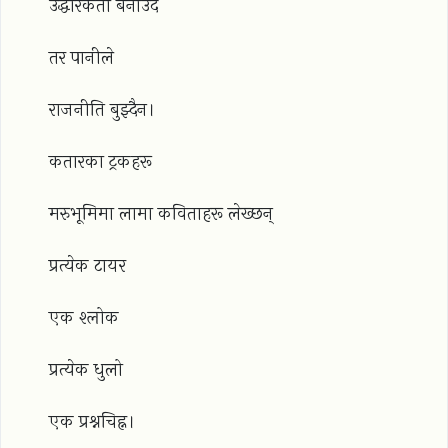
उद्धारकर्ता बनाउँदै
तर पानीले
राजनीति बुझ्दैन।
कतारका ट्रकहरू
मरुभूमिमा लामा कविताहरू लेख्छन्
प्रत्येक टायर
एक श्लोक
प्रत्येक धुलो
एक प्रश्नचिह्न।