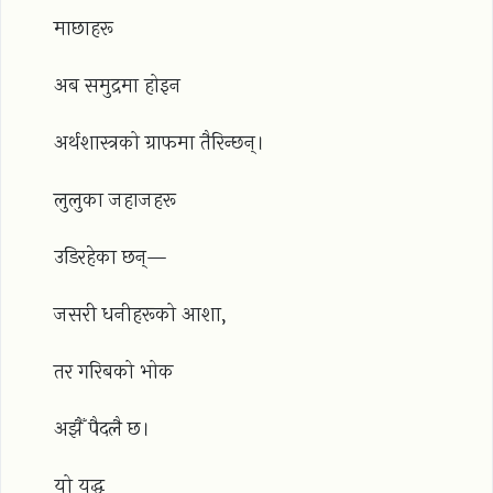
माछाहरू
अब समुद्रमा होइन
अर्थशास्त्रको ग्राफमा तैरिन्छन्।
लुलुका जहाजहरू
उडिरहेका छन्—
जसरी धनीहरूको आशा,
तर गरिबको भोक
अझैँ पैदलै छ।
यो युद्ध