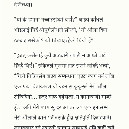
देखिन्थ्यो।
“यो के हंगामा मच्चाइरहेको यहाँ?” आफ्नो काँधले
भीडलाई चिर्दै ओचुमेलोभले सोध्यो, “यो औंला किन
ठड्याइ राखेको? को चिच्याइरहेको थियो हँ?”
“हजर, कसैलाई कुनै अप्ठ्यारो नपारी म आफ्नो बाटो
हिँड्दै थिएँ।” रुकिनले मुखमा हात राखी खोक्दै भन्यो,
“मित्री मित्रिचसंग दाउरा सम्बन्धमा एउटा काम गर्न जाँदा
एकाएक बिनाकारण यो बदमास कुकुरले मेरो औंला
टोकिदियो... हजुर माफ गर्नुहोला, म कामकाजी मान्छे
हुँ... अनि मेरो काम सुन्दर छ। तर अब एक हप्तासम्म
मेरो औंलाले काम गर्न नसक्ने हुँदा क्षतिपुर्ति दिलाइपाउँ।
जनावरबाट हुने ज्यादती चुपचाप सहनुपर्छ भनि कहीँ कुनै