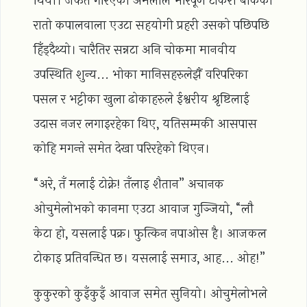
थियो। जफत गरिएको अमलाले भरिपूर्ण टोकरी बोकेको
रातो कपालवाला एउटा सहयोगी प्रहरी उसको पछिपछि
हिँड्दैथ्यो। चारैतिर सन्नटा अनि चोकमा मानवीय
उपस्थिति शुन्य... भोका मानिसहरुलेझैं वरिपरिका
पसल र भट्टीका खुला ढोकाहरुले ईश्वरीय श्रृष्टिलाई
उदास नजर लगाइरहेका थिए, यतिसम्मकी आसपास
कोहि मगन्ते समेत देखा परिरहेको थिएन।
“अरे, तँ मलाई टोक्ने! तँलाइ शैतान” अचानक
ओचुमेलोभको कानमा एउटा आवाज गुञ्जियो, “लौ
केटा हो, यसलाई पक्र। फुत्किन नपाओस है। आजकल
टोकाइ प्रतिवन्धित छ। यसलाई समाउ, आह... ओह!”
कुकुरको कुइँकुइँ आवाज समेत सुनियो। ओचुमेलोभले