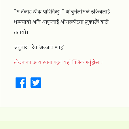
“म तँलाई ठीक पारिदिन्छु।” ओचुमेलोभले रुकिनलाई
धम्क्यायो अनि आफूलाई ओभरकोटमा लुकाउँदै बाटो
ततायो।
अनुवाद : देव 'अञ्जान शाह'
लेखकका अन्य रचना पढ्न यहाँ क्लिक गर्नुहोस ।