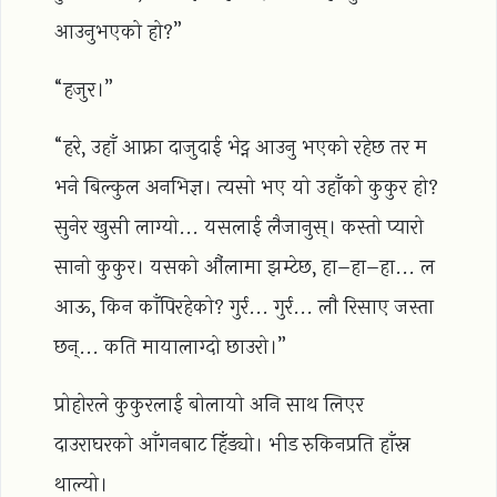
आउनुभएको हो?”
“हजुर।”
“हरे, उहाँ आफ्ना दाजुदाई भेट्न आउनु भएको रहेछ तर म
भने बिल्कुल अनभिज्ञ। त्यसो भए यो उहाँको कुकुर हो?
सुनेर खुसी लाग्यो... यसलाई लैजानुस्। कस्तो प्यारो
सानो कुकुर। यसको औंलामा झम्टेछ, हा–हा–हा... ल
आऊ, किन काँपिरहेको? गुर्र... गुर्र... लौ रिसाए जस्ता
छन्... कति मायालाग्दो छाउरो।”
प्रोहोरले कुकुरलाई बोलायो अनि साथ लिएर
दाउराघरको आँगनबाट हिँड्यो। भीड रुकिनप्रति हाँस्न
थाल्यो।