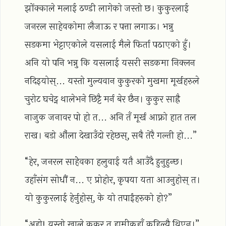
झोंक्काले मलाई ठण्डी लागेको जस्तो छ। कुकुरलाई
जनरल साहेवकोमा लैजाऊ र पत्ता लगाऊ। भन्नु
सडकमा भेट्टाएकोले यसलाई मैले फिर्ता पठाएको हुँ।
अनि यो पनि भन्नु कि यसलाई यसरी सडकमा निक्लन
नदिइयोस्... यस्तो मुल्यवान कुकुरको मुखमा मूर्खहरुले
चुरोट घचेट्न थालेभने छिट्टै मर्न बेर छैन। कुकुर साह्रै
नाजुक जनावर पो हो त... अनि तँ मूर्ख आफ्नो हात तल
राख। बडो औंला देखाउँदो रहेछस्, सबै तेरै गल्ती हो...”
“हेर, जनरल साहेेवका हलुवाई यतै आउँदै हुनुहुन्छ।
उहाँसंग सोधौं न... ए प्रोहोर, कृपया यता आउनुहोस् त।
यो कुकुरलाई हेर्नुहोस्, के यो तपाईंहरुको हो?”
“अहो! यस्तो खाले कुकुर त हामीकहाँ कहिल्यै थिएन।”