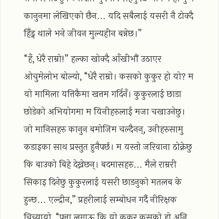
कानुनमा लेखिएको छैन... यदि सबैलाई यसरी नै टोक्दै
हिँड्न थाले भने जीवन मुल्यहीन बन्नेछ।”
“हँ, धेरै राम्रो!” हल्का खोक्दै आँखीभौं उठाएर
ओचुमेलोभ बोल्यो, “धेरै राम्रो। कसको कुकुर हो यो? म
यो मामिला यत्तिकैमा खत्तम गर्दिनँ। कुकुरलाई छाडा
छोडेको अभियोगमा म यिनीहरुलाई मजा चखाउनेछु।
जो मानिसहरु कानुन बमोजिम चल्दैनन्, उनीहरुसामु
कडाइका साथ प्रस्तुत हुनैपर्छ। म यस्तो जरिवाना ठोक्नेछु
कि बाउको बिहे देख्नेछन्। बदमासहरु... मैले राम्ररी
सिकाइ दिनेछु कुकुरलाई यसरी छाडनुको मतलब के
हुन्छ... एल्द्रीन,” प्रहरीलाई सम्बोधन गर्दै नीरिक्षक
चिच्यायो, “पत्ता लगाऊ कि यो कुकुर कसको हो अनि